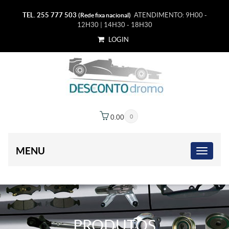
TEL. 255 777 503
ATENDIMENTO: 9H00 -
(Rede fixa nacional)
12H30 | 14H30 - 18H30
LOGIN
0.00
€
0
MENU
PRODUTOS