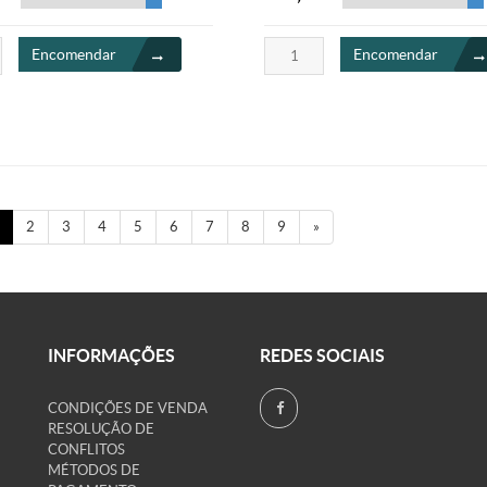
Encomendar
Encomendar
2
3
4
5
6
7
8
9
»
INFORMAÇÕES
REDES SOCIAIS
CONDIÇÕES DE VENDA
RESOLUÇÃO DE
CONFLITOS
MÉTODOS DE