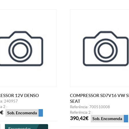
ESSOR 12V DENSO
COMPRESSOR SD7V16 VW 
SEAT
ia: 240957
a 2 :
Referência: 700510008
0€
Referência 2 :
Sob. Encomenda
390,42€
Sob. Encomenda
Encomendar