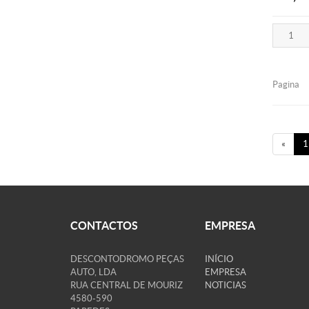
Pagina
«
1
CONTACTOS
EMPRESA
DESCONTODROMO PEÇAS
INÍCIO
AUTO, LDA
EMPRESA
RUA CENTRAL DE MOURIZ
NOTICIAS
4580-590