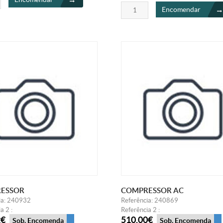
Encomendar
ESSOR
COMPRESSOR AC
ia: 240932
Referência: 240869
a 2 :
Referência 2 :
2€
510,00€
Sob. Encomenda
Sob. Encomenda