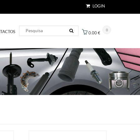
LOGIN
0
TACTOS
0.00
€