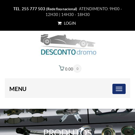
TEL. 255 777 503
ATENDIMENTO: 9H00 -
(Rede fixa nacional)
12H30 | 14H30 - 18H30
LOGIN
0.00
€
0
MENU
PRODUTOS