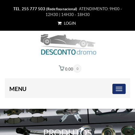
TEL. 255 777 503
ATENDIMENTO: 9H00 -
(Rede fixa nacional)
12H30 | 14H30 - 18H30
LOGIN
0.00
€
0
MENU
PRODUTOS