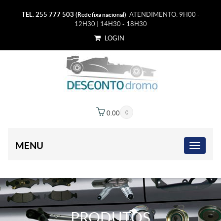
TEL. 255 777 503
ATENDIMENTO: 9H00 -
(Rede fixa nacional)
12H30 | 14H30 - 18H30
LOGIN
0.00
€
0
MENU
PRODUTOS