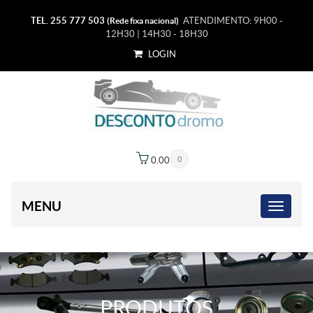
TEL. 255 777 503
ATENDIMENTO: 9H00 -
(Rede fixa nacional)
12H30 | 14H30 - 18H30
LOGIN
0.00
€
0
MENU
PRODUTOS