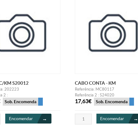
C/KM S20012
CABO CONTA - KM
ia: 202223
Referência: MC80117
a 2 :
Referência 2 : S24020
€
17,63€
Sob. Encomenda
Sob. Encomenda
Encomendar
Encomendar