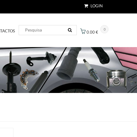
LOGIN
0
TACTOS
0.00
€