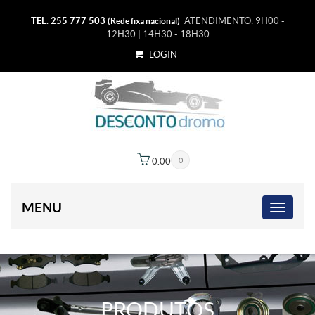
TEL. 255 777 503
ATENDIMENTO: 9H00 -
(Rede fixa nacional)
12H30 | 14H30 - 18H30
LOGIN
0.00
€
0
MENU
PRODUTOS