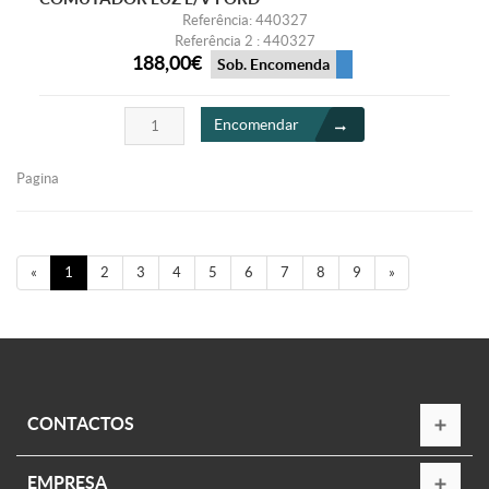
Referência: 440327
Referência 2 : 440327
188,00€
Sob. Encomenda
Encomendar
Pagina
«
1
2
3
4
5
6
7
8
9
»
CONTACTOS
EMPRESA