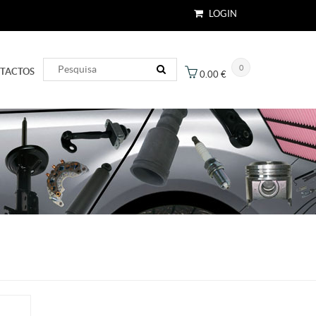
LOGIN
0
TACTOS
0.00
€