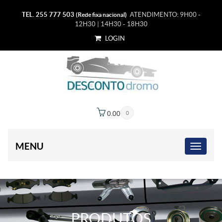
TEL. 255 777 503
ATENDIMENTO: 9H00 -
(Rede fixa nacional)
12H30 | 14H30 - 18H30
LOGIN
0.00
€
0
MENU
PRODUTOS