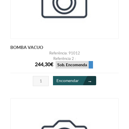
BOMBA VACUO
Referência: 91012
Referência 2 :
244,30€
Sob. Encomenda
Encomendar