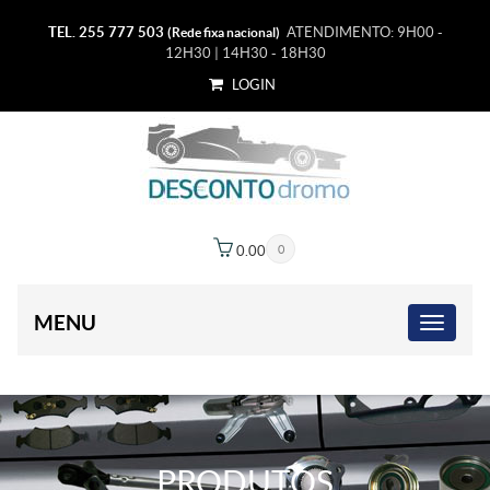
TEL. 255 777 503
ATENDIMENTO: 9H00 -
(Rede fixa nacional)
12H30 | 14H30 - 18H30
LOGIN
0.00
€
0
MENU
PRODUTOS