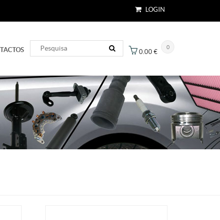
LOGIN
0
TACTOS
0.00
€