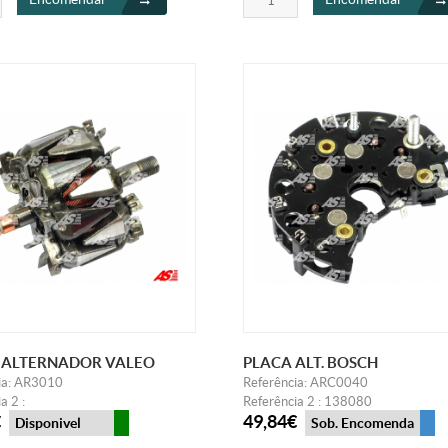
 ALTERNADOR VALEO
PLACA ALT. BOSCH
ia: AR3010
Referência: ARC0040
a 2 :
Referência 2 : 138080
€
49,84€
Disponivel
Sob. Encomenda