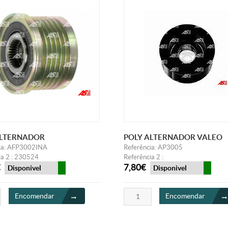
ALTERNADOR
POLY ALTERNADOR VALEO
ia: AFP3002INA
Referência: AP3005
ia 2 : 230524
Referência 2 :
€
7,80€
Disponivel
Disponivel
Encomendar
Encomendar