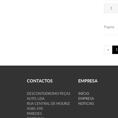
Pagina
«
1
CONTACTOS
EMPRESA
DESCONTODROMO PEÇAS
INÍCIO
AUTO, LDA
EMPRESA
RUA CENTRAL DE MOURIZ
NOTICIAS
4580-590
PAREDES