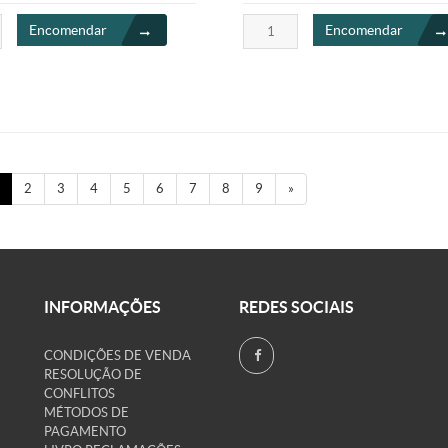
Encomendar
Encomendar
2
3
4
5
6
7
8
9
»
INFORMAÇÕES
REDES SOCIAIS
CONDIÇÕES DE VENDA
RESOLUÇÃO DE
CONFLITOS
MÉTODOS DE
PAGAMENTO