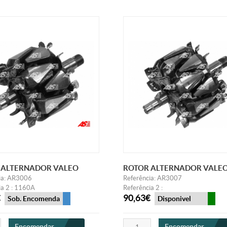
 ALTERNADOR VALEO
ROTOR ALTERNADOR VALE
ia: AR3006
Referência: AR3007
ia 2 : 1160A
Referência 2 :
€
90,63€
Sob. Encomenda
Disponivel
Encomendar
Encomendar