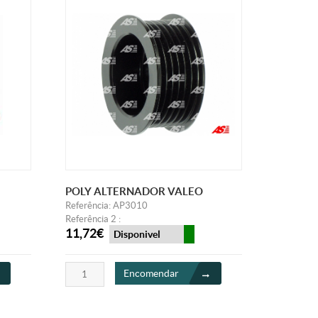
POLY ALTERNADOR VALEO
Referência: AP3010
Referência 2 :
11,72€
Disponivel
Encomendar