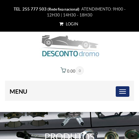
TEL. 255 777 503
ATENDIMENTO: 9H00 -
(Rede fixa nacional)
12H30 | 14H30 - 18H30
LOGIN
0.00
€
0
MENU
PRODUTOS