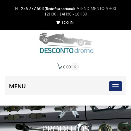
TEL. 255 777 503
ATENDIMENTO: 9H00 -
(Rede fixa nacional)
12H30 | 14H30 - 18H30
LOGIN
0.00
€
0
MENU
PRODUTOS