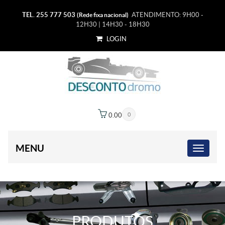
TEL. 255 777 503
ATENDIMENTO: 9H00 -
(Rede fixa nacional)
12H30 | 14H30 - 18H30
LOGIN
0.00
€
0
MENU
PRODUTOS