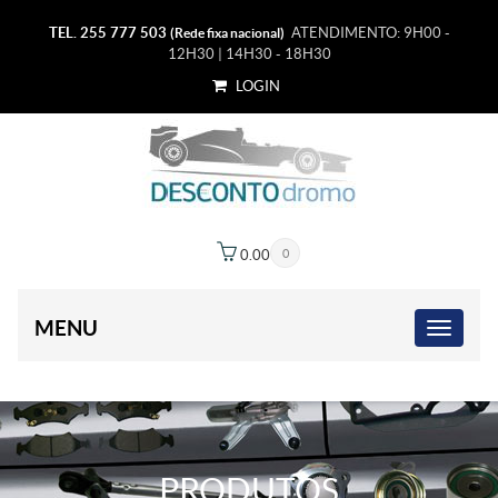
TEL. 255 777 503
ATENDIMENTO: 9H00 -
(Rede fixa nacional)
12H30 | 14H30 - 18H30
LOGIN
0.00
€
0
MENU
PRODUTOS