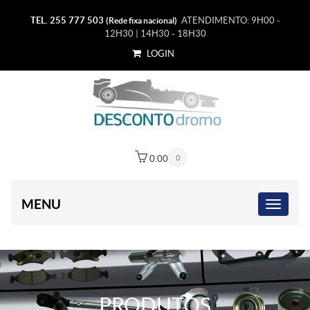
TEL. 255 777 503
ATENDIMENTO: 9H00 -
(Rede fixa nacional)
12H30 | 14H30 - 18H30
LOGIN
0.00
€
0
MENU
PRODUTOS