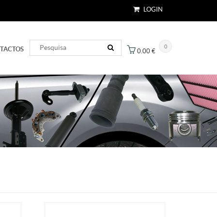
LOGIN
0
TACTOS
0.00
€