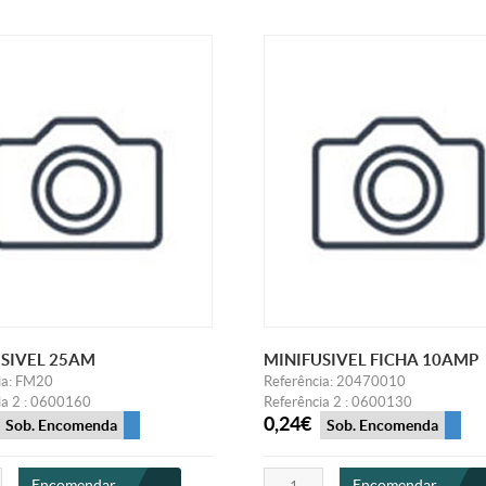
SIVEL 25AM
MINIFUSIVEL FICHA 10AMP
ia: FM20
Referência: 20470010
ia 2 : 0600160
Referência 2 : 0600130
0,24€
Sob. Encomenda
Sob. Encomenda
Encomendar
Encomendar