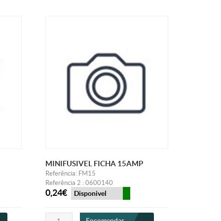
MINIFUSIVEL FICHA 15AMP
Referência: FM15
Referência 2 : 0600140
0,24€
Disponivel
Encomendar