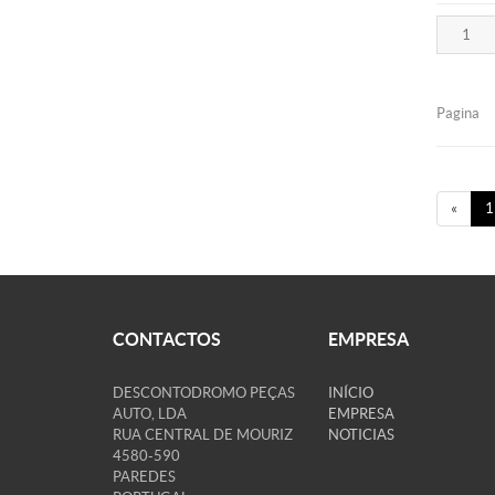
Pagina
«
1
CONTACTOS
EMPRESA
DESCONTODROMO PEÇAS
INÍCIO
AUTO, LDA
EMPRESA
RUA CENTRAL DE MOURIZ
NOTICIAS
4580-590
PAREDES