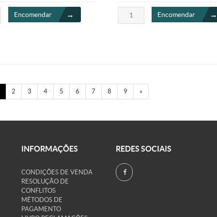
Encomendar
Encomendar
2
3
4
5
6
7
8
9
»
INFORMAÇÕES
REDES SOCIAIS
CONDIÇÕES DE VENDA
RESOLUÇÃO DE
CONFLITOS
MÉTODOS DE
PAGAMENTO