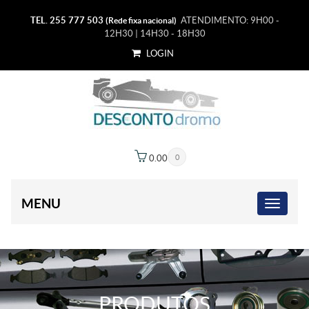
TEL. 255 777 503
ATENDIMENTO: 9H00 -
(Rede fixa nacional)
12H30 | 14H30 - 18H30
LOGIN
0.00
€
0
MENU
PRODUTOS