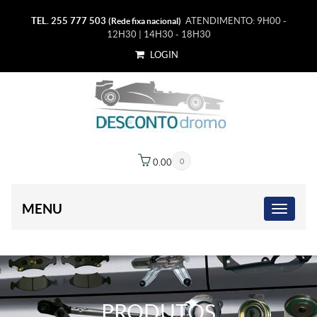
TEL. 255 777 503
ATENDIMENTO: 9H00 -
(Rede fixa nacional)
12H30 | 14H30 - 18H30
LOGIN
0.00
€
0
MENU
PRODUTOS