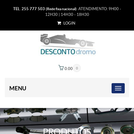
TEL. 255 777 503
ATENDIMENTO: 9H00 -
(Rede fixa nacional)
12H30 | 14H30 - 18H30
LOGIN
0.00
€
0
MENU
PRODUTOS