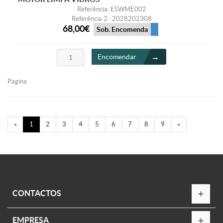
Referência: ESWME002
Referência 2 : 2028202308
68,00€
Sob. Encomenda
Encomendar
Pagina
«
1
2
3
4
5
6
7
8
9
»
CONTACTOS
EMPRESA