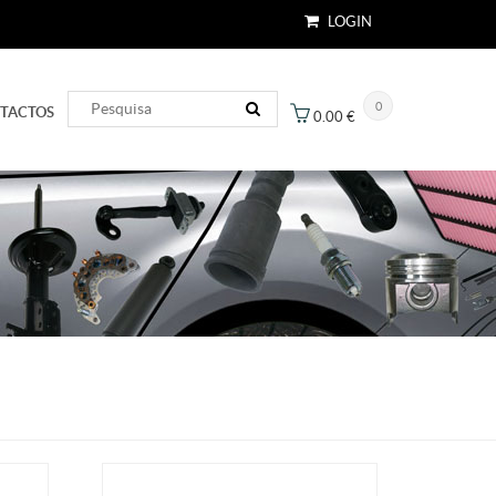
LOGIN
0
TACTOS
0.00
€