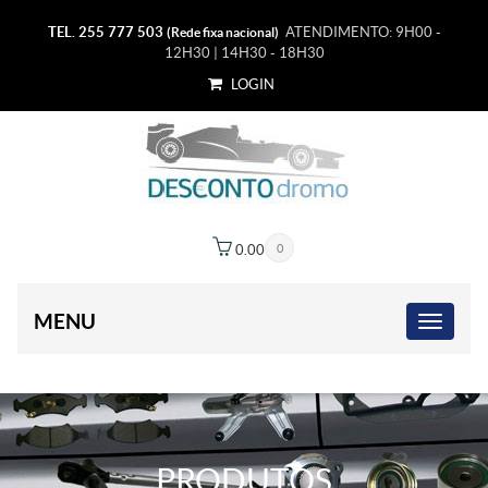
TEL. 255 777 503
ATENDIMENTO: 9H00 -
(Rede fixa nacional)
12H30 | 14H30 - 18H30
LOGIN
0.00
€
0
MENU
PRODUTOS