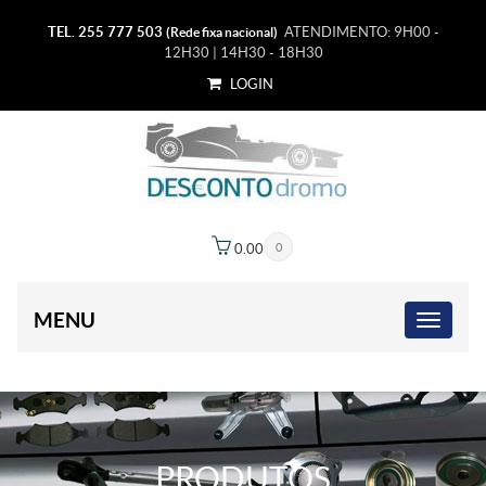
TEL. 255 777 503
ATENDIMENTO: 9H00 -
(Rede fixa nacional)
12H30 | 14H30 - 18H30
LOGIN
0.00
€
0
MENU
PRODUTOS