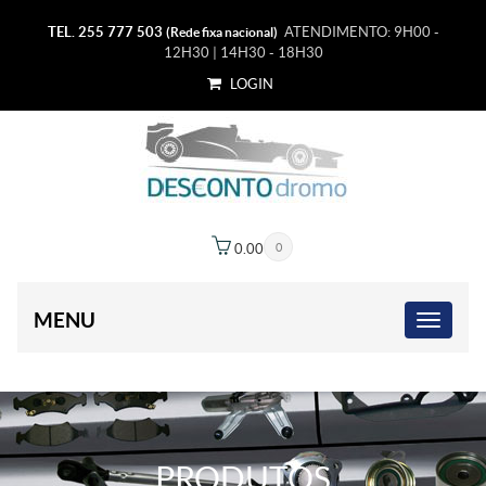
TEL. 255 777 503
ATENDIMENTO: 9H00 -
(Rede fixa nacional)
12H30 | 14H30 - 18H30
LOGIN
0.00
€
0
MENU
PRODUTOS