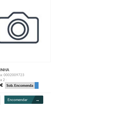
INHA
ia: 0002009723
a 2 :
0€
Sob. Encomenda
Encomendar