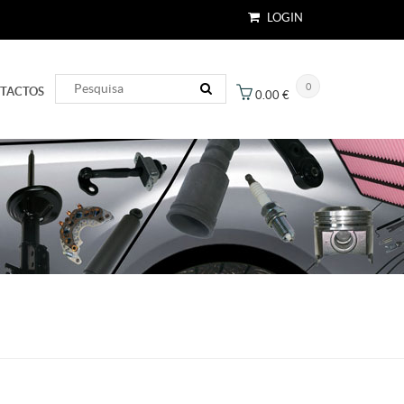
LOGIN
0
TACTOS
0.00
€