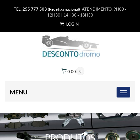
TEL. 255 777 503
ATENDIMENTO: 9H00 -
(Rede fixa nacional)
12H30 | 14H30 - 18H30
LOGIN
0.00
€
0
MENU
PRODUTOS