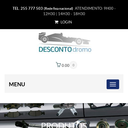
TEL. 255 777 503
ATENDIMENTO: 9H00 -
(Rede fixa nacional)
12H30 | 14H30 - 18H30
LOGIN
0.00
€
0
MENU
PRODUTOS