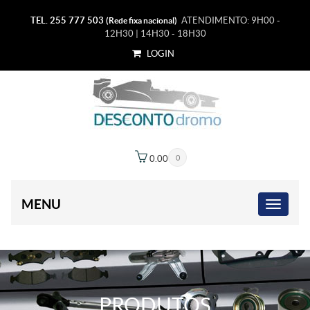
TEL. 255 777 503
ATENDIMENTO: 9H00 -
(Rede fixa nacional)
12H30 | 14H30 - 18H30
LOGIN
0.00
€
0
MENU
PRODUTOS